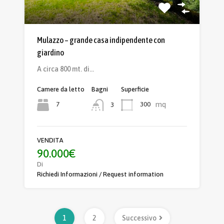
Mulazzo – grande casa indipendente con
giardino
A circa 800 mt. di…
Camere da letto
Bagni
Superficie
mq
7
300
3
VENDITA
90.000€
Di
Richiedi Informazioni / Request information
1
2
Successivo