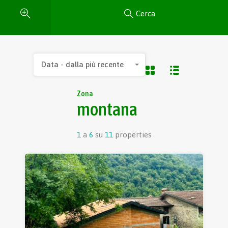
Cerca
Data - dalla più recente
Zona
montana
1
a
6
su
11
properties