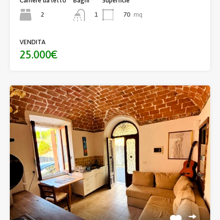
Camere da letto
Bagni
Superficie
2
70
mq
1
VENDITA
25.000€