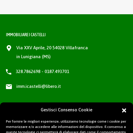
IMMOBILIARE I CASTELLI
Via XXV Aprile, 20 54028 Villafranca
in Lunigiana (MS)
328.7862698 - 0187.493701
imm.icastelli@libero.it
Gestisci Consenso Cookie
Per fornire le migliori esperienze, utilizziamo tecnologie come i cookie per
memorizzare e/o accedere alle informazioni del dispositivo. Il consenso a
queste tecnologie ci permetterà di elaborare dati come il comportamento