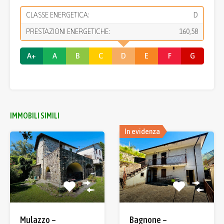
CLASSE ENERGETICA:
D
PRESTAZIONI ENERGETICHE:
160,58
A+
A
B
C
D
E
F
G
IMMOBILI SIMILI
In evidenza
Bagnone –
Mulazzo –