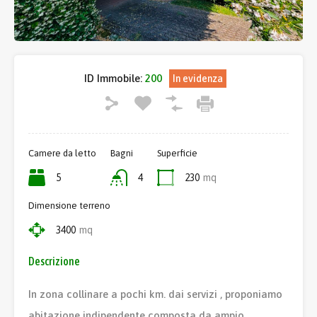
ID Immobile:
200
In evidenza
Camere da letto
Bagni
Superficie
5
4
230
mq
Dimensione terreno
3400
mq
Descrizione
In zona collinare a pochi km. dai servizi , proponiamo
abitazione indipendente composta da ampio