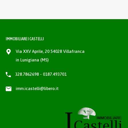
IMMOBILIARE I CASTELLI
Via XXV Aprile, 20 54028 Villafranca
in Lunigiana (MS)
328.7862698 - 0187.493701
imm.icastelli@libero.it