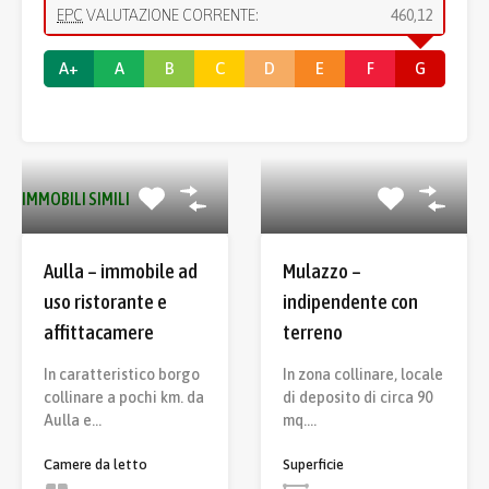
EPC
VALUTAZIONE CORRENTE:
460,12
A+
A
B
C
D
E
F
G
IMMOBILI SIMILI
Aulla – immobile ad
Mulazzo –
uso ristorante e
indipendente con
affittacamere
terreno
In caratteristico borgo
In zona collinare, locale
collinare a pochi km. da
di deposito di circa 90
Aulla e…
mq.…
Camere da letto
Superficie