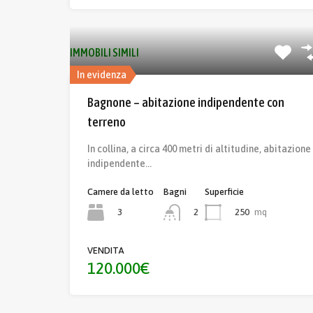
IMMOBILI SIMILI
In evidenza
Bagnone – abitazione indipendente con
terreno
In collina, a circa 400 metri di altitudine, abitazione
indipendente…
Camere da letto
Bagni
Superficie
3
250
mq
2
VENDITA
120.000€