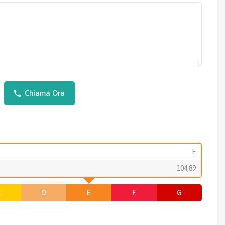
Chiama Ora
E
104,89
C
D
E
F
G