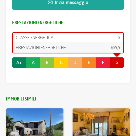
Invia messaggio
PRESTAZIONI ENERGETICHE
CLASSE ENERGETICA:
G
PRESTAZIONI ENERGETICHE:
659,9
A+
A
B
C
D
E
F
G
IMMOBILI SIMILI