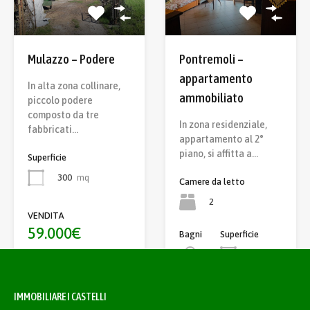
Mulazzo – Podere
Pontremoli –
appartamento
In alta zona collinare,
ammobiliato
piccolo podere
composto da tre
In zona residenziale,
fabbricati…
appartamento al 2°
piano, si affitta a…
Superficie
300
mq
Camere da letto
2
VENDITA
59.000€
Bagni
Superficie
90
mq
1
AFFITTO
IMMOBILIARE I CASTELLI