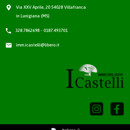
500€
Via XXV Aprile, 20 54028 Villafranca
in Lunigiana (MS)
328.7862698 - 0187.493701
Cerca per Tipologia
imm.icastelli@libero.it
APPARTAMENTO
AZIENDA AGRICOLA
BAITA
FONDO COMMERCIALE
RUSTICO/CASALE
SEMINDIPENDENTE
STABILE/PALAZZO
TERRENO AGRICOLO
TERRENO EDIFICABILE
VILLA/CASA SINGOLA