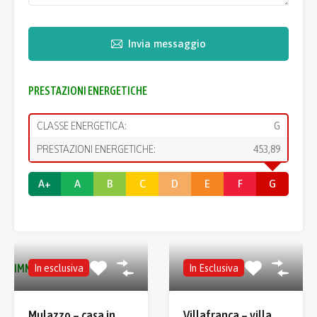
Invia messaggio
PRESTAZIONI ENERGETICHE
CLASSE ENERGETICA:
G
PRESTAZIONI ENERGETICHE:
453,89
A+
A
B
C
D
E
F
G
IMMOBILI SIMILI
In esclusiva
In Esclusiva
Mulazzo – casa in
Villafranca – villa