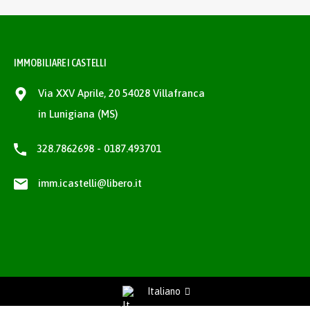
IMMOBILIARE I CASTELLI
Via XXV Aprile, 20 54028 Villafranca
in Lunigiana (MS)
328.7862698 - 0187.493701
imm.icastelli@libero.it
Italiano
Richiedi Informazioni / Request information
Privacy Policy
-
Cookie Policy
project by
fantanet web agency