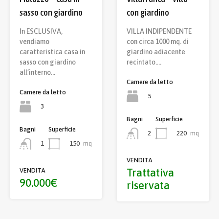
sasso con giardino
con giardino
In ESCLUSIVA,
VILLA INDIPENDENTE
vendiamo
con circa 1000 mq. di
caratteristica casa in
giardino adiacente
sasso con giardino
recintato.…
all’interno…
Camere da letto
Camere da letto
5
3
Bagni
Superficie
Bagni
Superficie
220
mq
2
150
mq
1
VENDITA
Trattativa
VENDITA
90.000€
riservata