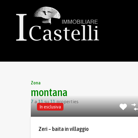
Zona
montana
7
a
11
su
11
properties
In esclusiva
Zeri – baita in villaggio