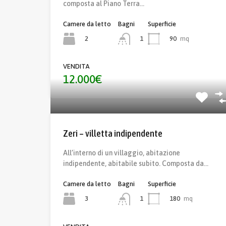
composta al Piano Terra…
Camere da letto
Bagni
Superficie
2
90
mq
1
VENDITA
12.000€
Zeri – villetta indipendente
All’interno di un villaggio, abitazione
indipendente, abitabile subito. Composta da…
Camere da letto
Bagni
Superficie
3
180
mq
1