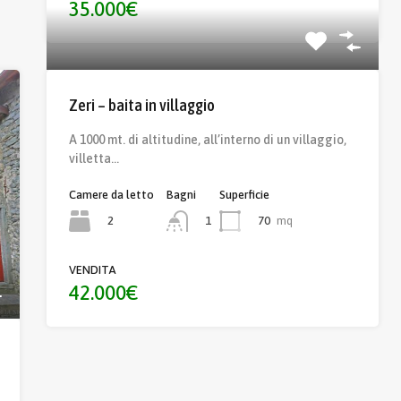
35.000€
Zeri – baita in villaggio
A 1000 mt. di altitudine, all’interno di un villaggio,
villetta…
Camere da letto
Bagni
Superficie
2
70
mq
1
VENDITA
42.000€