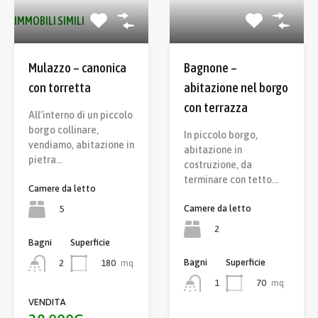
IMMOBILI SIMILI
Mulazzo – canonica
Bagnone –
con torretta
abitazione nel borgo
con terrazza
All’interno di un piccolo
borgo collinare,
In piccolo borgo,
vendiamo, abitazione in
abitazione in
pietra…
costruzione, da
terminare con tetto…
Camere da letto
Camere da letto
5
2
Bagni
Superficie
Bagni
Superficie
180
mq
2
70
mq
1
VENDITA