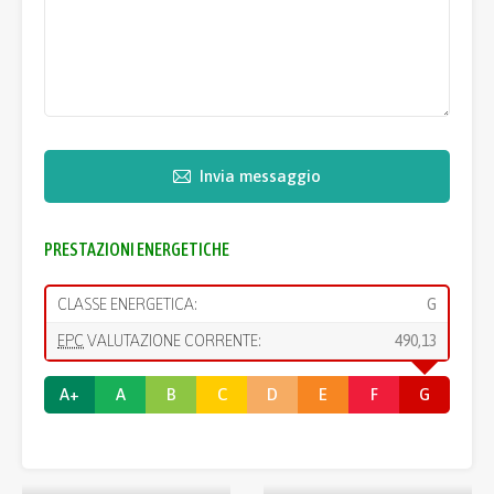
Invia messaggio
PRESTAZIONI ENERGETICHE
CLASSE ENERGETICA:
G
EPC
VALUTAZIONE CORRENTE:
490,13
A+
A
B
C
D
E
F
G