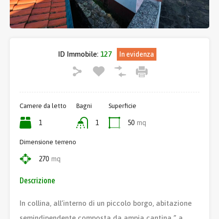
ID Immobile:
127
In evidenza
Camere da letto
Bagni
Superficie
1
1
50
mq
Dimensione terreno
270
mq
Descrizione
In collina, all’interno di un piccolo borgo, abitazione
semindipendente composta da ampia cantina ” a