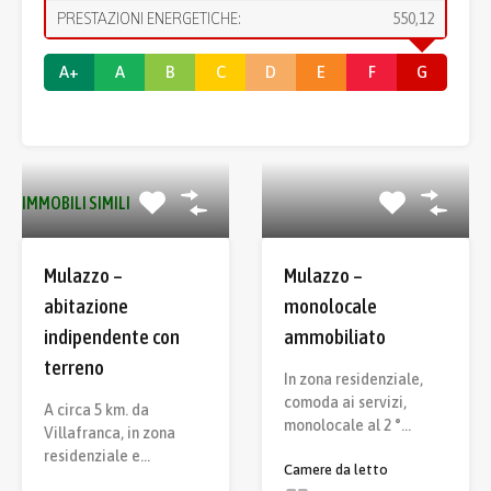
PRESTAZIONI ENERGETICHE:
550,12
A+
A
B
C
D
E
F
G
IMMOBILI SIMILI
Mulazzo –
Mulazzo –
abitazione
monolocale
indipendente con
ammobiliato
terreno
In zona residenziale,
comoda ai servizi,
A circa 5 km. da
monolocale al 2 °…
Villafranca, in zona
residenziale e…
Camere da letto