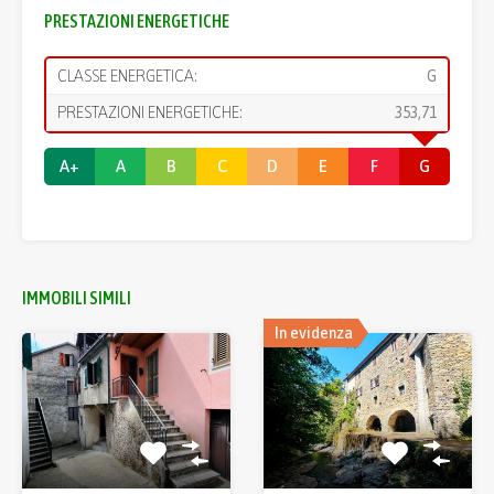
PRESTAZIONI ENERGETICHE
CLASSE ENERGETICA:
G
PRESTAZIONI ENERGETICHE:
353,71
A+
A
B
C
D
E
F
G
IMMOBILI SIMILI
In evidenza