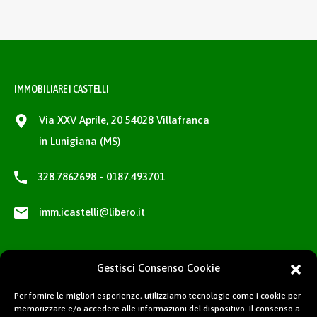
IMMOBILIARE I CASTELLI
Via XXV Aprile, 20 54028 Villafranca
in Lunigiana (MS)
328.7862698 - 0187.493701
imm.icastelli@libero.it
Gestisci Consenso Cookie
Per fornire le migliori esperienze, utilizziamo tecnologie come i cookie per
memorizzare e/o accedere alle informazioni del dispositivo. Il consenso a