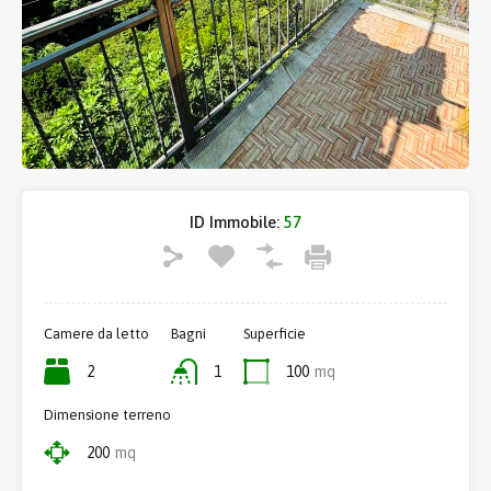
ID Immobile:
57
Camere da letto
Bagni
Superficie
2
1
100
mq
Dimensione terreno
200
mq