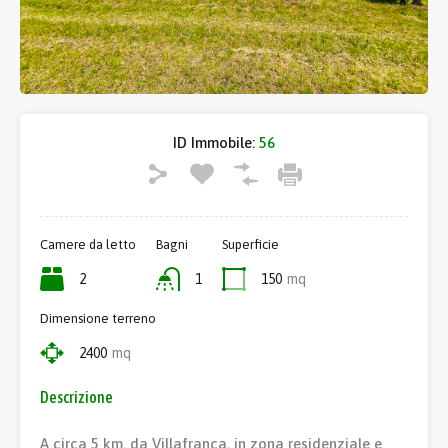
ID Immobile:
56
Camere da letto
Bagni
Superficie
2
1
150
mq
Dimensione terreno
2400
mq
Descrizione
A circa 5 km. da Villafranca, in zona residenziale e