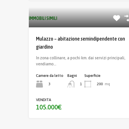
IMMOBILI SIMILI
Mulazzo – abitazione semindipendente con
giardino
In zona collinare, a pochi km. dai servizi principali,
vendiamo…
Camere da letto
Bagni
Superficie
3
200
mq
1
VENDITA
105.000€