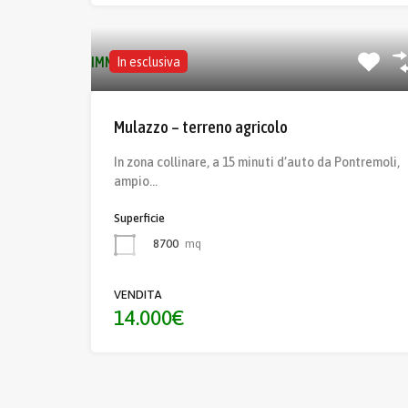
IMMOBILI SIMILI
In esclusiva
Mulazzo – terreno agricolo
In zona collinare, a 15 minuti d’auto da Pontremoli,
ampio…
Superficie
8700
mq
VENDITA
14.000€