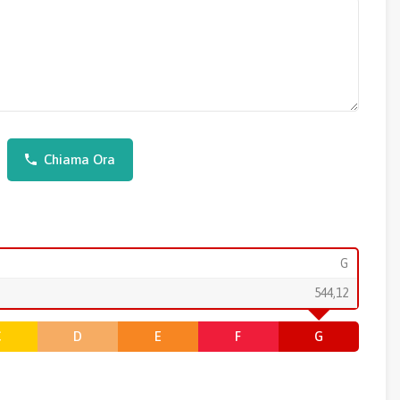
Chiama Ora
G
544,12
C
D
E
F
G