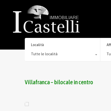
Località
Af
Tutte le località
Tu
Villafranca – bilocale in centro