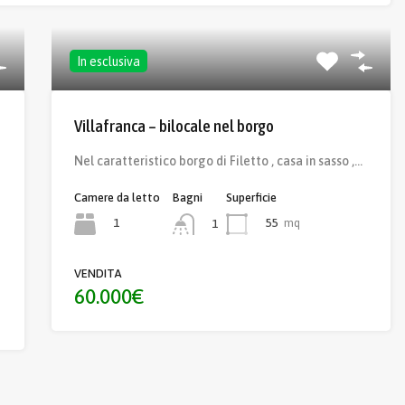
In esclusiva
Villafranca – bilocale nel borgo
Nel caratteristico borgo di Filetto , casa in sasso ,…
Camere da letto
Bagni
Superficie
1
55
mq
1
VENDITA
60.000€