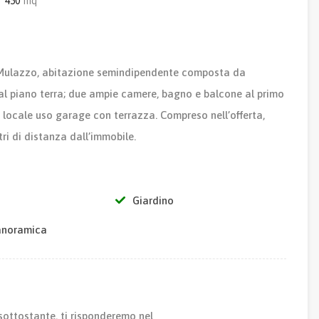
450
mq
di Mulazzo, abitazione semindipendente composta da
al piano terra; due ampie camere, bagno e balcone al primo
 locale uso garage con terrazza. Compreso nell’offerta,
ri di distanza dall’immobile.
Giardino
anoramica
sottostante, ti risponderemo nel