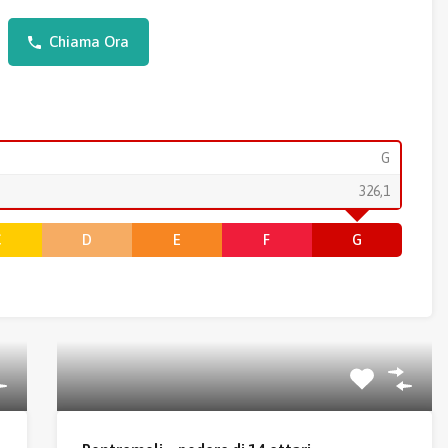
Chiama Ora
G
326,1
C
D
E
F
G