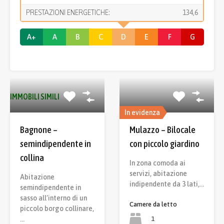
PRESTAZIONI ENERGETICHE:
134,6
A+
A
B
C
D
E
F
G
IMMOBILI SIMILI
In evidenza
Bagnone –
Mulazzo – Bilocale
semindipendente in
con piccolo giardino
collina
In zona comoda ai
servizi, abitazione
Abitazione
indipendente da 3 lati,…
semindipendente in
sasso all’interno di un
Camere da letto
piccolo borgo collinare,
1
…