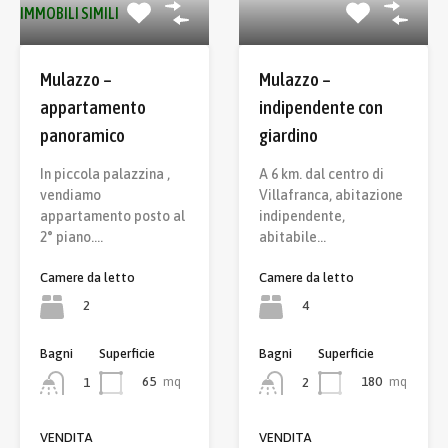
IMMOBILI SIMILI
Mulazzo –
Mulazzo –
appartamento
indipendente con
panoramico
giardino
In piccola palazzina ,
A 6 km. dal centro di
vendiamo
Villafranca, abitazione
appartamento posto al
indipendente,
2° piano.…
abitabile…
Camere da letto
Camere da letto
2
4
Bagni
Superficie
Bagni
Superficie
65
mq
180
mq
1
2
VENDITA
VENDITA