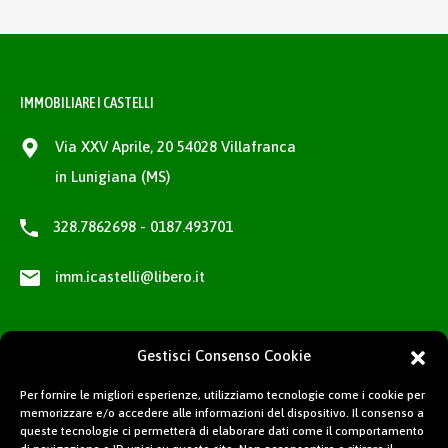
IMMOBILIARE I CASTELLI
Via XXV Aprile, 20 54028 Villafranca
in Lunigiana (MS)
328.7862698 - 0187.493701
imm.icastelli@libero.it
Gestisci Consenso Cookie
Per fornire le migliori esperienze, utilizziamo tecnologie come i cookie per
memorizzare e/o accedere alle informazioni del dispositivo. Il consenso a
queste tecnologie ci permetterà di elaborare dati come il comportamento