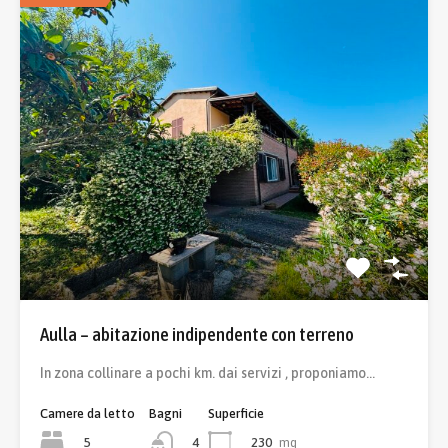
Aulla – abitazione indipendente con terreno
In zona collinare a pochi km. dai servizi , proponiamo…
Camere da letto
Bagni
Superficie
5
230
mq
4